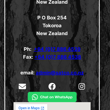
New Zealand
P O Box 254
Tokoroa
New Zealand
Ph:
+64 (0)7 886 4539
Fax:
+64 (0)7 886 4538
email:
admin@satco.co.nz